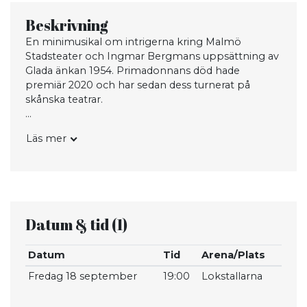
Beskrivning
En minimusikal om intrigerna kring Malmö
Stadsteater och Ingmar Bergmans uppsättning av
Glada änkan 1954. Primadonnans död hade
premiär 2020 och har sedan dess turnerat på
skånska teatrar.
På scen medverkar Maria Stille, Pontus Stenkvist
Läs mer
och Caroline Leander. Handlingen blandar musikal
och dokumentära tv-inslag.
När Sigvard Pärsson spelar Canasta med Bergman
hamnar han i skuld och får chansen att sätta upp
sin egen operett samtidigt som Glada änkan
Datum & tid
(1)
spelas på Stadsteatern. Tillsammans med
sångerskan Alma Johansson och arrangören
Datum
Tid
Arena/Plats
Magdalena Richter färdigställer han den halvklara
operetten Primadonnans död.
Fredag 18 september
19:00
Lokstallarna
Datum/tid: 18 september kl 19.00