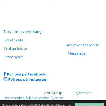
Genvägar
Kontakta oss
Tipsa om evenemang
Telefon: 0454-812 03
Bra att veta
E-
post:
visit@karlshamn.se
Vanliga frågor
Chatt:
Messenger
Broschyrer
Sociala medier
Följ oss på Facebook
Följ oss på Instagram
Sidan är producerad av
Visit Group
med
Citybreak™
Information & Reservation System.
Denna webbplats använder cookies för att säkerställa den bästa upplevelsen