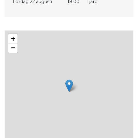
Lördag 22 augusti
18:00
Tjärö
+
−