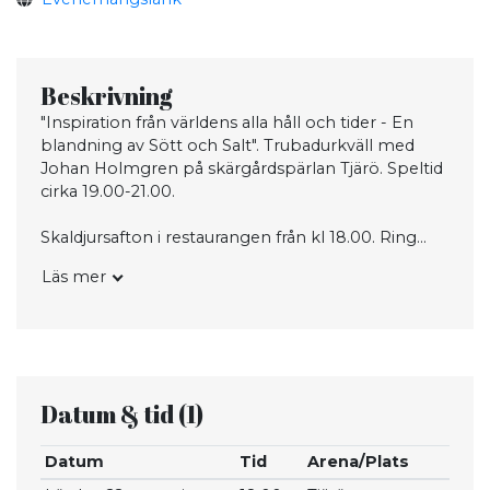
Beskrivning
"Inspiration från världens alla håll och tider - En
blandning av Sött och Salt". Trubadurkväll med
Johan Holmgren på skärgårdspärlan Tjärö. Speltid
cirka 19.00-21.00.
Skaldjursafton i restaurangen från kl 18.00. Ring
och boka bord på telefon 0454-600 63. Priset för
Läs mer
skaldjursafton är 595 kr för vuxna och 135 kr för
barn (7-12 år).
Två extraturer är insatta med färjan från Tjärö-
Järnavik klockan 21.45 och 22.15.
Datum & tid
(1)
För båttider från och till Järnavik, se extern länk.
Datum
Tid
Arena/Plats
Arrangör: Tjärö