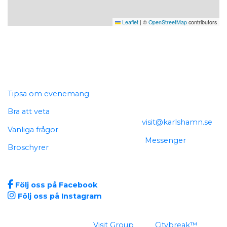
Leaflet
|
©
OpenStreetMap
contributors
Genvägar
Kontakta oss
Tipsa om evenemang
Telefon: 0454-812 03
Bra att veta
E-
post:
visit@karlshamn.se
Vanliga frågor
Chatt:
Messenger
Broschyrer
Sociala medier
Följ oss på Facebook
Följ oss på Instagram
Sidan är producerad av
Visit Group
med
Citybreak™