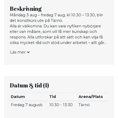
Beskrivning
Måndag 3 aug – fredag 7 aug, kl 10.30 – 13.30, blir
det konstkurs ute på Tärnö.
Alla är välkomna: Du kan vara nyfiken nybörjare
eller van målare, som vill få mer kunskap och
respons. Alla utforskar på sitt sätt och kan vilja få
olika mycket råd och stöd under arbetet – allt går
och viktigast är att ha kul!
Läs mer
Man samlas på Tärnö, vid skärgårdsbåtens brygga
kl 10.30 varje dag och håller helst till utomhus,
men vid regn finner man spännande alternativ.
Varje dag har olika teman och börjar med lite teori
och exempel. Du kan delta enstaka dagar eller hela
Datum & tid
(1)
veckan. Ta solhatten på och ta med vatten. Ta
också med något att sitta på om du vill.
Datum
Tid
Arena/Plats
Lördag 8 aug avslutas med en liten
vernissage/utställning av veckans alster ute på
Fredag 7 augusti
10:30 - 13:30
Tärnö
Tärnö.