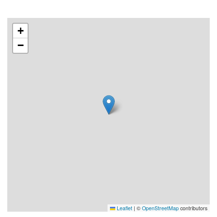
+
−
Leaflet
|
©
OpenStreetMap
contributors