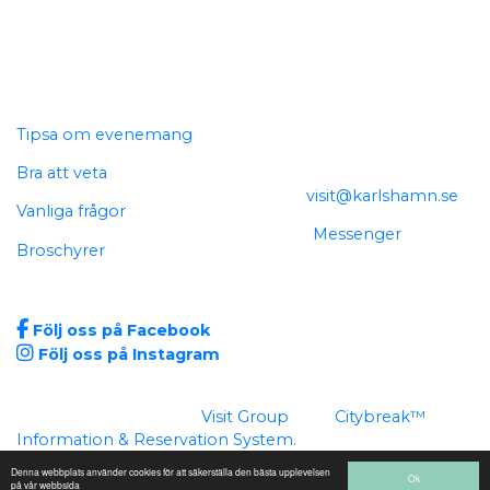
Genvägar
Kontakta oss
Tipsa om evenemang
Telefon: 0454-812 03
Bra att veta
E-
post:
visit@karlshamn.se
Vanliga frågor
Chatt:
Messenger
Broschyrer
Sociala medier
Följ oss på Facebook
Följ oss på Instagram
Sidan är producerad av
Visit Group
med
Citybreak™
Information & Reservation System.
Denna webbplats använder cookies för att säkerställa den bästa upplevelsen
WEBX CMS
Ok
på vår webbsida